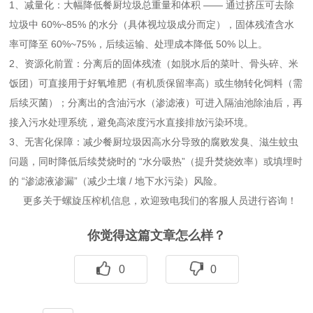
1、减量化：大幅降低餐厨垃圾总重量和体积 —— 通过挤压可去除
垃圾中 60%~85% 的水分（具体视垃圾成分而定），固体残渣含水
率可降至 60%~75%，后续运输、处理成本降低 50% 以上。
2、资源化前置：分离后的固体残渣（如脱水后的菜叶、骨头碎、米
饭团）可直接用于好氧堆肥（有机质保留率高）或生物转化饲料（需
后续灭菌）；分离出的含油污水（渗滤液）可进入隔油池除油后，再
接入污水处理系统，避免高浓度污水直接排放污染环境。
3、无害化保障：减少餐厨垃圾因高水分导致的腐败发臭、滋生蚊虫
问题，同时降低后续焚烧时的 “水分吸热”（提升焚烧效率）或填埋时
的 “渗滤液渗漏”（减少土壤 / 地下水污染）风险。
更多关于
螺旋压榨机
信息，欢迎致电我们的客服人员进行咨询！
你觉得这篇文章怎么样？
0
0