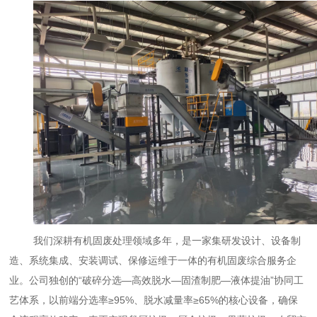
我们深耕有机固废处理领域多年，是一家集研发设计、设备制
造、系统集成、安装调试、保修运维于一体的有机固废综合服务企
业。公司独创的“破碎分选—高效脱水—固渣制肥—液体提油”协同工
艺体系，以前端分选率≥95%、脱水减量率≥65%的核心设备，确保