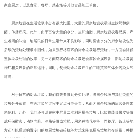
家庭厨房，以及食堂、餐厅、菜市场等其他食品加工单位。
厨余垃圾在生活垃圾中占有很大比重，大量的厨余垃圾极易滋生蚊蝇和病
菌，传播疾病。此外，由于富含大量的水分、盐和油脂，厨余垃圾极容易腐，产
生难闻的味道，给居民的日常生活带来不良影响，同时富含水分的厨余垃圾也为
后续的焚烧处理带来困难，如果强行将腐坏的厨余垃圾进行焚烧，一方面会降低
整体垃圾处理的效率，另一方面腐坏的厨余垃圾还会腐蚀金属设备，影响垃圾焚
烧厂相关设备的正常运行，同时，焚烧厨余垃圾产生的二噁英等气体会污染大气
环境。
对于日常的厨余垃圾，我们首先要做到分类处理，将厨余垃圾与其他类型的
垃圾分开放置，在丢垃圾的过程中定点分类丢弃，从而为厨余垃圾的后续处理带
来便利。此外，我们还可以在家中尽量二次利用厨余垃圾，比如将蔬菜果皮等做
成环保酵素，动物内脏、油脂等做成堆肥，用来种植花草等，而餐厅、饭店等地
方还可以通过购置专门的餐厨垃圾破碎机等方式来降低厨余垃圾的存储量，并提